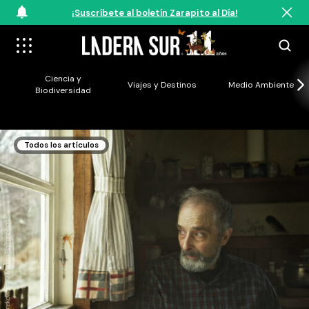
¡Suscríbete al boletín Zarapito al Día!
Ciencia y
Viajes y Destinos
Medio Ambiente
Biodiversidad
Todos los artículos
Germán Genskowski. © Mateo Barrenengoa