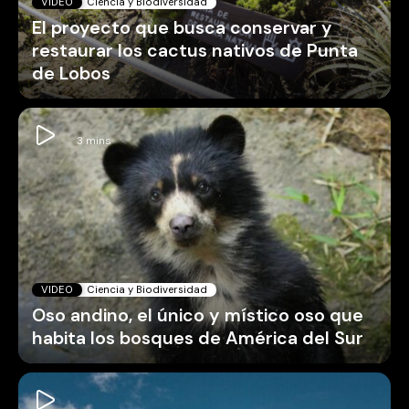
VIDEO
Ciencia y Biodiversidad
El proyecto que busca conservar y
restaurar los cactus nativos de Punta
de Lobos
VIDEO
Ciencia y Biodiversidad
Oso andino, el único y místico oso que
habita los bosques de América del Sur