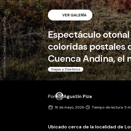
VER GALERÍA
Fotos Otoño en Cuenca Andina Tomás Munita
Espectáculo otoñal 
coloridas postales 
Cuenca Andina, el 
Viajes y Destinos
Por
Agustín Piza
·
18 de mayo, 2026
Tiempo de lectura: 5 m
Ubicado cerca de la localidad de
Lo