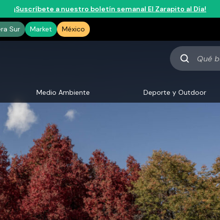
¡Suscríbete a nuestro boletín semanal El Zarapito al Día!
era Sur
Market
México
Qué
buscas
Medio Ambiente
Deporte y Outdoor