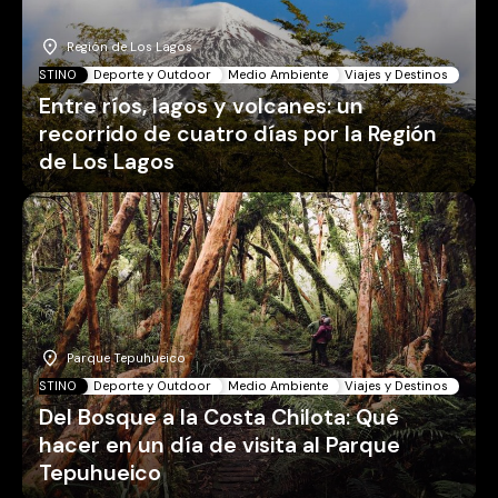
Región de Los Lagos
DESTINO
Deporte y Outdoor
Medio Ambiente
Viajes y Destinos
Entre ríos, lagos y volcanes: un
recorrido de cuatro días por la Región
de Los Lagos
Parque Tepuhueico
DESTINO
Deporte y Outdoor
Medio Ambiente
Viajes y Destinos
Del Bosque a la Costa Chilota: Qué
hacer en un día de visita al Parque
Tepuhueico