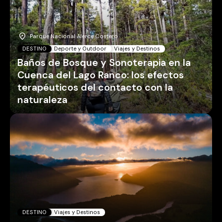
Parque Nacional Alerce Costero
DESTINO
Deporte y Outdoor
Viajes y Destinos
Baños de Bosque y Sonoterapia en la
Cuenca del Lago Ranco: los efectos
terapéuticos del contacto con la
naturaleza
DESTINO
Viajes y Destinos