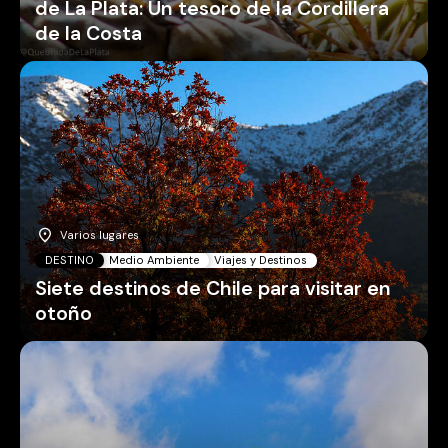
de La Plata: Un tesoro de la Cordillera
de la Costa
Varios lugares
DESTINO
Medio Ambiente
Viajes y Destinos
Siete destinos de Chile para visitar en
otoño