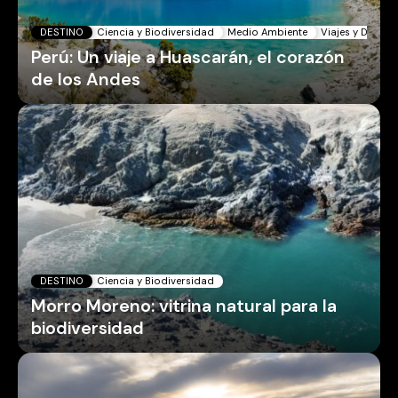
DESTINO
Ciencia y Biodiversidad
Medio Ambiente
Viajes y Destin
Perú: Un viaje a Huascarán, el corazón
de los Andes
DESTINO
Ciencia y Biodiversidad
Morro Moreno: vitrina natural para la
biodiversidad