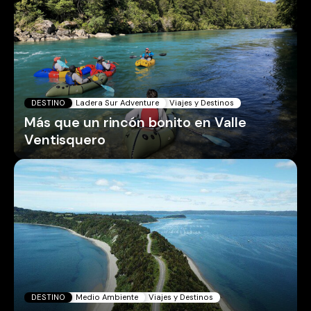
DESTINO
Ladera Sur Adventure
Viajes y Destinos
Más que un rincón bonito en Valle
Ventisquero
DESTINO
Medio Ambiente
Viajes y Destinos