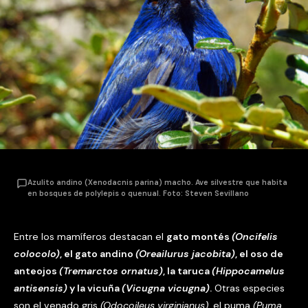
Azulito andino (Xenodacnis parina) macho. Ave silvestre que habita
en bosques de polylepis o quenual. Foto: Steven Sevillano
Entre los mamíferos destacan el
gato montés
(Oncifelis
colocolo)
, el gato andino
(Oreailurus jacobita)
, el oso de
anteojos
(Tremarctos ornatus)
, la taruca
(Hippocamelus
antisensis)
y la vicuña
(Vicugna vicugna)
.
Otras especies
son el venado gris
(Odocoileus virginianus)
, el puma
(Puma