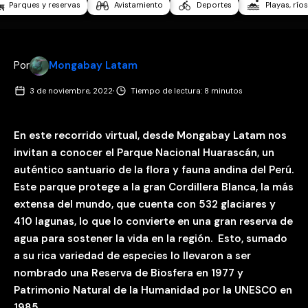
Parques y reservas
Avistamiento
Deportes
Playas, ríos
Por
Mongabay Latam
·
3 de noviembre, 2022
Tiempo de lectura: 8 minutos
En este recorrido virtual, desde Mongabay Latam nos
invitan a conocer el Parque Nacional Huarascán, un
auténtico santuario de la flora y fauna andina del Perú.
Este parque protege a la gran Cordillera Blanca, la más
extensa del mundo, que cuenta con 532 glaciares y
410 lagunas, lo que lo convierte en una gran reserva de
agua para sostener la vida en la región. Esto, sumado
a su rica variedad de especies lo llevaron a ser
nombrado una Reserva de Biosfera en 1977 y
Patrimonio Natural de la Humanidad por la UNESCO en
1985.