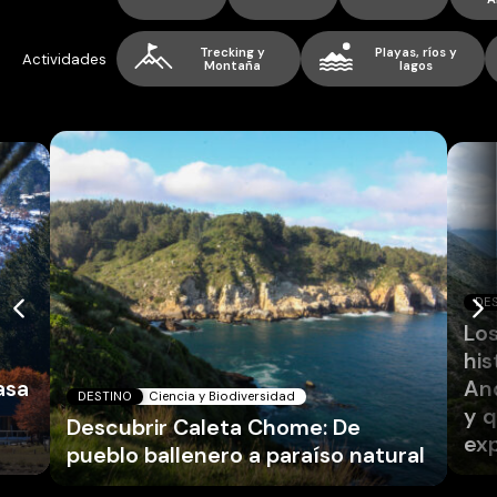
Trecking y
Playas, ríos y
Actividades
Montaña
lagos
DE
Los
his
asa
And
DESTINO
Ciencia y Biodiversidad
y q
Descubrir Caleta Chome: De
exp
pueblo ballenero a paraíso natural