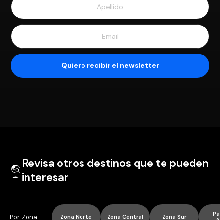
Revisa otros destinos que te pueden
interesar
Pa
Por Zona
Zona Norte
Zona Central
Zona Sur
A