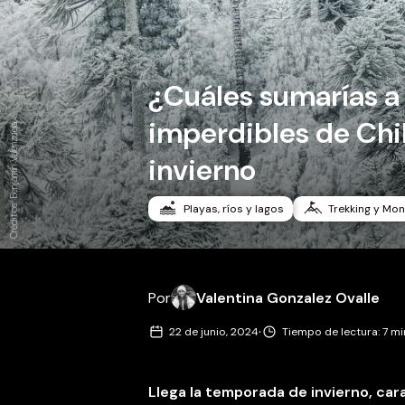
¿Cuáles sumarías a 
imperdibles de Chi
Créditos: Benjamín Valenzuela.
invierno
Playas, ríos y lagos
Trekking y Mo
Por
Valentina Gonzalez Ovalle
·
22 de junio, 2024
Tiempo de lectura: 7 m
Llega la temporada de invierno, car