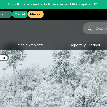
¡Suscríbete a nuestro boletín semanal El Zarapito al Día!
era Sur
Market
México
Qué
buscas
Medio Ambiente
Deporte y Outdoor
 Sur