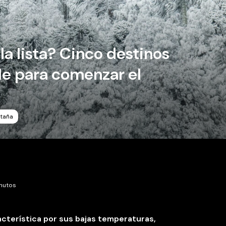
la lista? Cinco destinos
le para comenzar el
ntaña
inutos
acterística por sus bajas temperaturas,