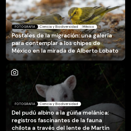
FOTOGRAFIA
Ciencia y Biodiversidad
México
Postales de la migración: una galería
para contemplar a los chipes de
México en la mirada de Alberto Lobato
FOTOGRAFIA
Ciencia y Biodiversidad
Del pudú albino a la güiña melánica:
registros fascinantes de la fauna
chilota a través del lente de Martín