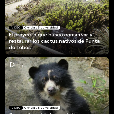
VIDEO
Ciencia y Biodiversidad
El proyecto que busca conservar y
restaurar los cactus nativos de Punta
de Lobos
VIDEO
Ciencia y Biodiversidad