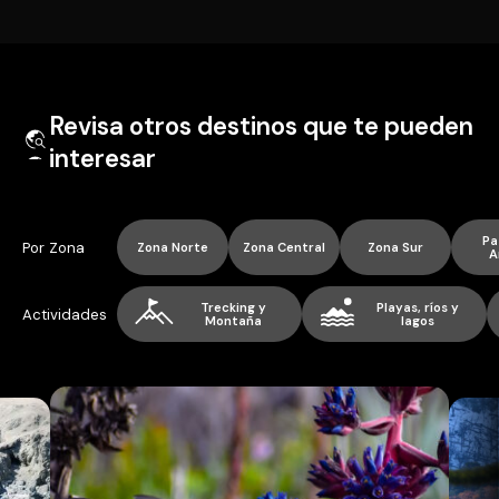
Revisa otros destinos que te pueden
interesar
Pa
Por Zona
Zona Norte
Zona Central
Zona Sur
A
Trecking y
Playas, ríos y
Actividades
Montaña
lagos