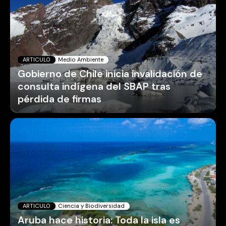
ARTICULO
Medio Ambiente
Gobierno de Chile inicia invalidación de
consulta indígena del SBAP tras
pérdida de firmas
ARTICULO
Ciencia y Biodiversidad
Aruba hace historia: Toda la isla es