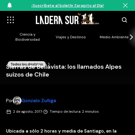
¡Suscríbete al boletín Zarapito al Día!
Ciencia y
Viajes y Destinos
Medio Ambiente
Biodiversidad
Todos los destinos
Sierras de Bellavista: los llamados Alpes
suizos de Chile
Por
Gonzalo Zuñiga
·
2 de agosto, 2017
Tiempo de lectura: 2 minutos
Ubicada a sólo 2 horas y media de Santiago, en la