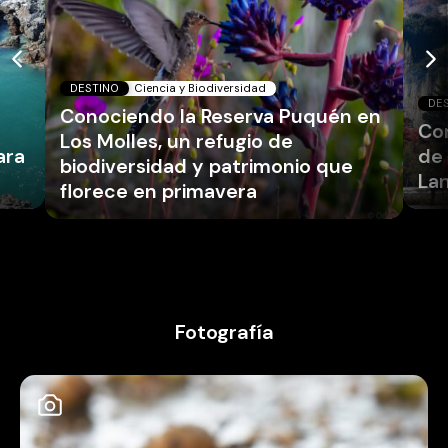
DESTINO
Ciencia y Biodiversidad
DE
Conociendo la Reserva Puquén en
Co
Los Molles, un refugio de
ara
de 
biodiversidad y patrimonio que
La
florece en primavera
Fotografía