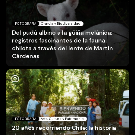
FOTOGRAFIA
Ciencia y Biodiversidad
Del pudú albino a la güiña melánica:
registros fascinantes de la fauna
chilota a través del lente de Martín
Cárdenas
FOTOGRAFIA
Arte, Cultura y Patrimonio
20 años recorriendo Chile: la historia