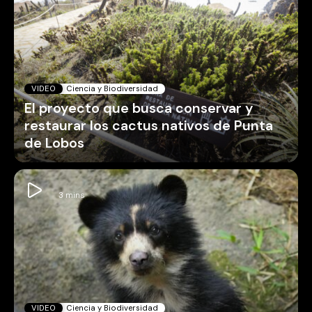
VIDEO
Ciencia y Biodiversidad
El proyecto que busca conservar y
restaurar los cactus nativos de Punta
de Lobos
VIDEO
Ciencia y Biodiversidad