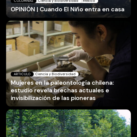
COLUMNAS
Ciencia y Biodiversidad
México
OPINIÓN | Cuando El Niño entra en casa
ARTICULO
Ciencia y Biodiversidad
Mujeres en la paleontología chilena:
estudio revela brechas actuales e
invisibilización de las pioneras