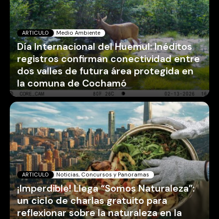
ARTICULO
Medio Ambiente
Día Internacional del Huemul: Inéditos
registros confirman conectividad entre
dos valles de futura área protegida en
la comuna de Cochamó
ARTICULO
Noticias, Concursos y Panoramas
¡Imperdible! Llega “Somos Naturaleza”:
un ciclo de charlas gratuito para
reflexionar sobre la naturaleza en la