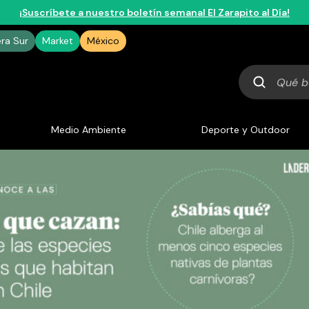
¡Suscríbete a nuestro boletín semanal El Zarapito al Día!
era Sur
Market
México
Qué
buscas
Medio Ambiente
Deporte y Outdoor