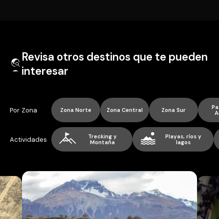
Revisa otros destinos que te pueden
interesar
Pa
Por Zona
Zona Norte
Zona Central
Zona Sur
A
Trecking y
Playas, ríos y
Actividades
Montaña
lagos