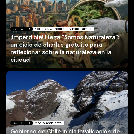
ARTICULO
Noticias, Concursos y Panoramas
¡Imperdible! Llega “Somos Naturaleza”:
un ciclo de charlas gratuito para
reflexionar sobre la naturaleza en la
ciudad
ARTICULO
Medio Ambiente
Gobierno de Chile inicia invalidación de