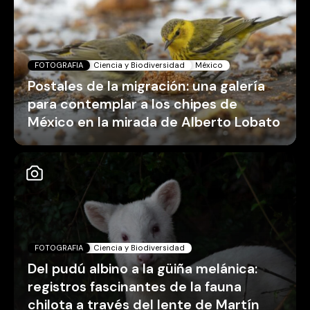
FOTOGRAFIA
Ciencia y Biodiversidad
México
Postales de la migración: una galería
para contemplar a los chipes de
México en la mirada de Alberto Lobato
FOTOGRAFIA
Ciencia y Biodiversidad
Del pudú albino a la güiña melánica:
registros fascinantes de la fauna
chilota a través del lente de Martín