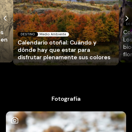
DE
os
Co
DESTINO
Medio Ambiente
 en
Los
Calendario otoñal: Cuándo y
bio
dónde hay que estar para
flo
disfrutar plenamente sus colores
Fotografía