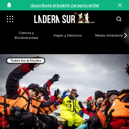
¡Suscríbete al boletín Zarapito al Día!
Ciencia y
Viajes y Destinos
Medio Ambiente
Biodiversidad
Todos los artículos
feria antartica, foto de INACH