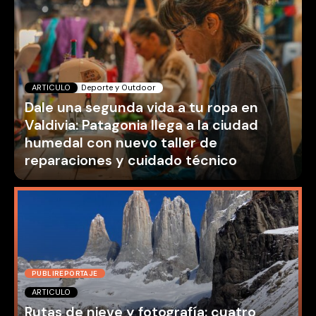
ARTICULO
Deporte y Outdoor
Dale una segunda vida a tu ropa en
Valdivia: Patagonia llega a la ciudad
humedal con nuevo taller de
reparaciones y cuidado técnico
PUBLIREPORTAJE
ARTICULO
Rutas de nieve y fotografía: cuatro