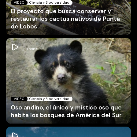
VIDEO
Ciencia y Biodiversidad
El proyecto que busca conservar y
restaurar los cactus nativos de Punta
de Lobos
VIDEO
Ciencia y Biodiversidad
Oso andino, el único y místico oso que
habita los bosques de América del Sur