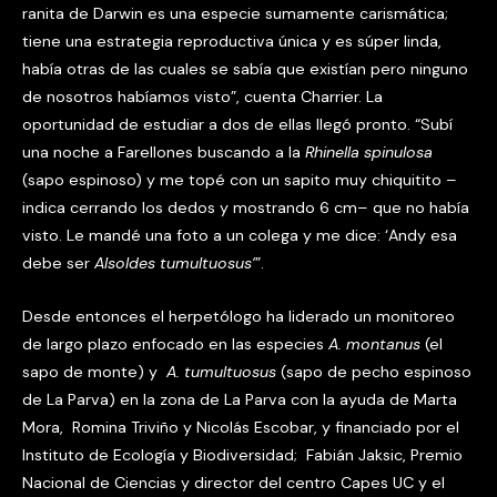
ranita de Darwin es una especie sumamente carismática;
tiene una estrategia reproductiva única y es súper linda,
había otras de las cuales se sabía que existían pero ninguno
de nosotros habíamos visto”, cuenta Charrier. La
oportunidad de estudiar a dos de ellas llegó pronto. “Subí
una noche a Farellones buscando a la
Rhinella spinulosa
(sapo espinoso) y me topé con un sapito muy chiquitito –
indica cerrando los dedos y mostrando 6 cm– que no había
visto. Le mandé una foto a un colega y me dice: ‘Andy esa
debe ser
Alsoldes tumultuosus’
”.
Desde entonces el herpetólogo ha liderado un monitoreo
de largo plazo enfocado en las especies
A. montanus
(el
sapo de monte) y
A. tumultuosus
(sapo de pecho espinoso
de La Parva) en la zona de La Parva con la ayuda de Marta
Mora, Romina Triviño y Nicolás Escobar, y financiado por el
Instituto de Ecología y Biodiversidad; Fabián Jaksic, Premio
Nacional de Ciencias y director del centro Capes UC y el