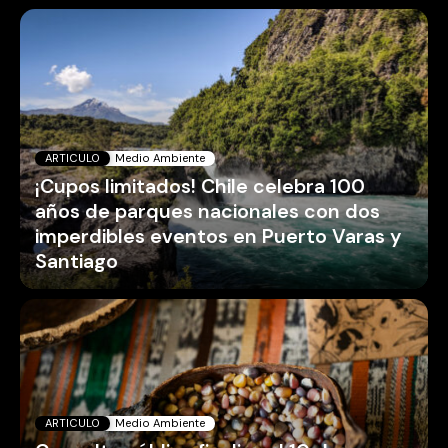
ARTICULO
Medio Ambiente
¡Cupos limitados! Chile celebra 100
años de parques nacionales con dos
imperdibles eventos en Puerto Varas y
Santiago
ARTICULO
Medio Ambiente