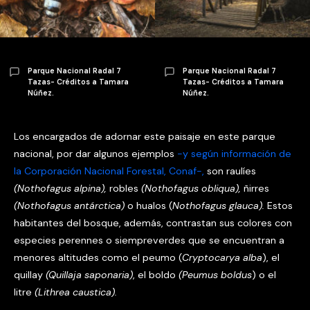
Parque Nacional Radal 7
Parque Nacional Radal 7
Tazas- Créditos a Tamara
Tazas- Créditos a Tamara
Núñez.
Núñez.
Los encargados de adornar este paisaje en este parque
nacional, por dar algunos ejemplos
-y según información de
la Corporación Nacional Forestal, Conaf-,
son raulíes
(Nothofagus alpina),
robles
(Nothofagus obliqua),
ñirres
(Nothofagus antárctica)
o hualos (
Nothofagus glauca).
Estos
habitantes del bosque, además, contrastan sus colores con
especies perennes o siempreverdes que se encuentran a
menores altitudes como el peumo (
Cryptocarya alba
), el
quillay
(Quillaja saponaria)
, el boldo
(Peumus boldus
) o el
litre
(Lithrea caustica).