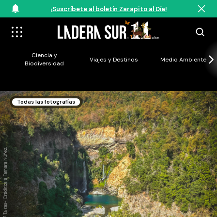
¡Suscríbete al boletín Zarapito al Día!
Ciencia y
Viajes y Destinos
Medio Ambiente
Biodiversidad
Todas las fotografías
Parque Nacional Radal 7 Tazas- Créditos a Tamara Núñez.