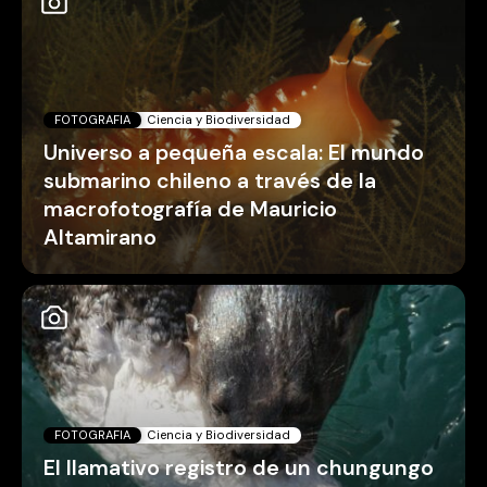
FOTOGRAFIA
Ciencia y Biodiversidad
Universo a pequeña escala: El mundo
submarino chileno a través de la
macrofotografía de Mauricio
Altamirano
FOTOGRAFIA
Ciencia y Biodiversidad
El llamativo registro de un chungungo