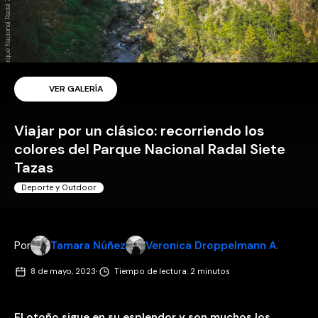
VER GALERÍA
Viajar por un clásico: recorriendo los
colores del Parque Nacional Radal Siete
Tazas
Deporte y Outdoor
Por
Tamara Núñez
Veronica Droppelmann A.
·
8 de mayo, 2023
Tiempo de lectura: 2 minutos
El otoño sigue en su esplendor y son muchos los