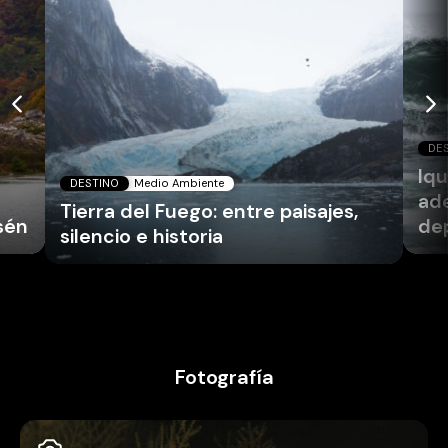
DE
Iq
DESTINO
Medio Ambiente
ade
Tierra del Fuego: entre paisajes,
sén
dep
silencio e historia
Fotografía