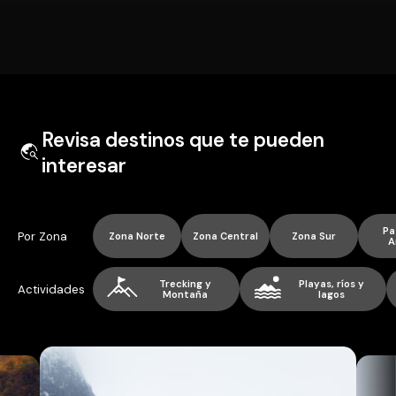
Revisa destinos que te pueden
interesar
Pa
Por Zona
Zona Norte
Zona Central
Zona Sur
A
Trecking y
Playas, ríos y
Actividades
Montaña
lagos