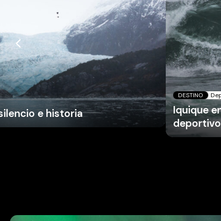
DESTINO
Dep
Iquique e
silencio e historia
deportivo