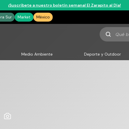
¡Suscríbete a nuestro boletín semanal El Zarapito al Día!
era Sur
Market
México
Qué
buscas
Medio Ambiente
Deporte y Outdoor