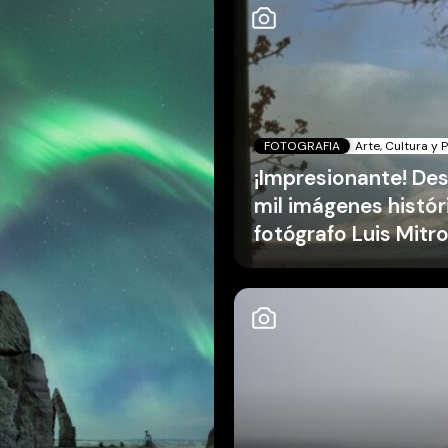
FOTOGRAFIA
Arte, Cultura y 
¡Impresionante! De
mil imágenes histó
fotógrafo Luis Mitr