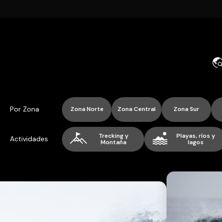
Por Zona
Zona Norte
Zona Central
Zona Sur
Trecking y
Playas, ríos y
Actividades
Montaña
lagos