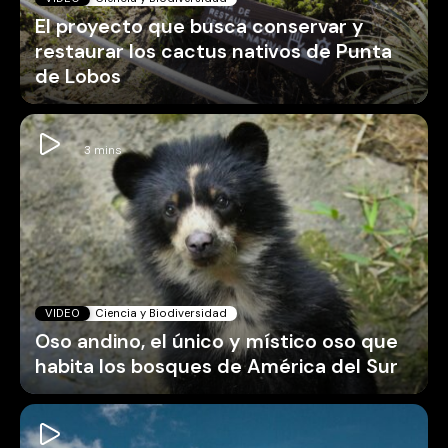
El proyecto que busca conservar y
restaurar los cactus nativos de Punta
de Lobos
VIDEO
Ciencia y Biodiversidad
Oso andino, el único y místico oso que
habita los bosques de América del Sur