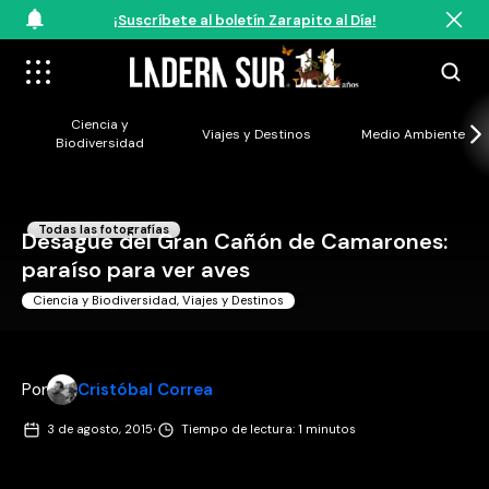
¡Suscríbete al boletín Zarapito al Día!
Ciencia y
Viajes y Destinos
Medio Ambiente
Biodiversidad
Todas las fotografías
Desagüe del Gran Cañón de Camarones:
paraíso para ver aves
Ciencia y Biodiversidad
,
Viajes y Destinos
Por
Cristóbal Correa
·
3 de agosto, 2015
Tiempo de lectura: 1 minutos