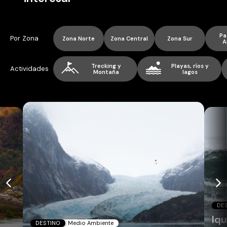
Pa
Por Zona
Zona Norte
Zona Central
Zona Sur
A
Trecking y
Playas, ríos y
Actividades
Montaña
lagos
DE
Iq
DESTINO
Medio Ambiente