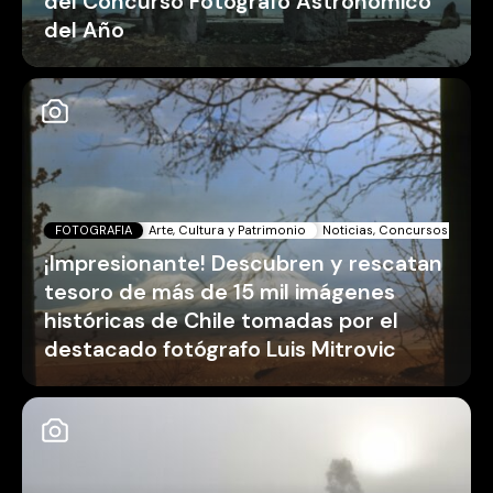
del Concurso Fotógrafo Astronómico
del Año
FOTOGRAFIA
Arte, Cultura y Patrimonio
Noticias, Concursos y Pan
¡Impresionante! Descubren y rescatan
tesoro de más de 15 mil imágenes
históricas de Chile tomadas por el
destacado fotógrafo Luis Mitrovic