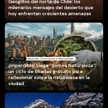
Geoglifos del norte de Chile: los
milenarios mensajes del desierto que
hoy enfrentan crecientes amenazas
ARTICULO
Noticias, Concursos y Panoramas
¡Imperdible! Llega “Somos Naturaleza”:
un ciclo de charlas gratuito para
reflexionar sobre la naturaleza en la
ciudad