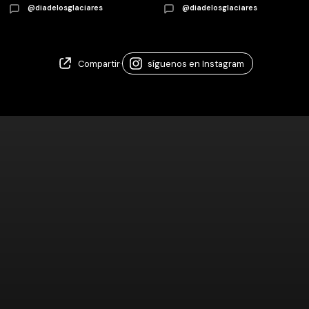
@diadelosglaciares
@diadelosglaciares
Compartir
·
síguenos en Instagram