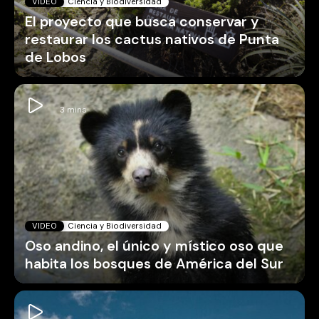
VIDEO
Ciencia y Biodiversidad
El proyecto que busca conservar y
restaurar los cactus nativos de Punta
de Lobos
VIDEO
Ciencia y Biodiversidad
Oso andino, el único y místico oso que
habita los bosques de América del Sur