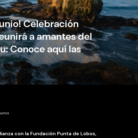
junio! Celebración
 reunirá a amantes del
u: Conoce aquí las
inutos
lianza con la Fundación Punta de Lobos,