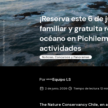
¡Reserva este 6 de 
Punta de Lobos, Pichilemu / Shutterstock.
familiar y gratuita
océano en Pichilem
actividades
Noticias, Concursos y Panoramas
Por
Equipo LS
·
2 de junio, 2026
Tiempo de lectura: 12 m
The Nature Conservancy Chile, en a