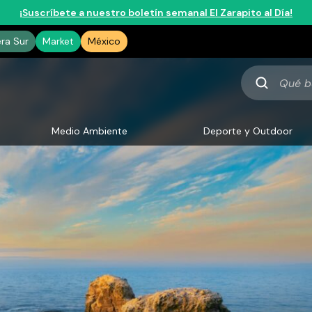
¡Suscríbete a nuestro boletín semanal El Zarapito al Día!
era Sur
Market
México
Qué
buscas
Medio Ambiente
Deporte y Outdoor