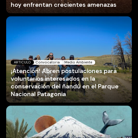
hoy enfrentan crecientes amenazas
ARTICULO
Convocatoria
Medio Ambiente
¡Atención! Abren postulaciones para
voluntarios interesados en la
conservación del ñandú en el Parque
Nacional Patagonia