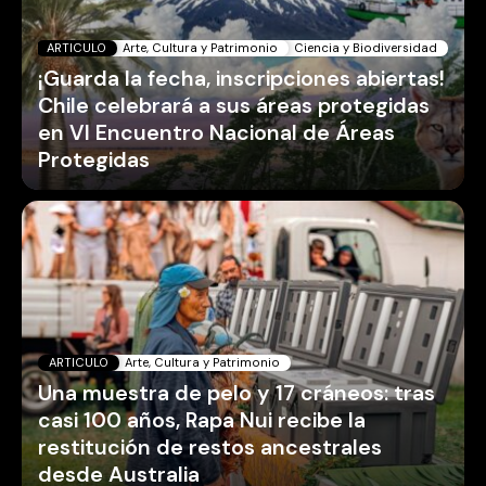
ARTICULO
Arte, Cultura y Patrimonio
Ciencia y Biodiversidad
¡Guarda la fecha, inscripciones abiertas!
Chile celebrará a sus áreas protegidas
en VI Encuentro Nacional de Áreas
Protegidas
ARTICULO
Arte, Cultura y Patrimonio
Una muestra de pelo y 17 cráneos: tras
casi 100 años, Rapa Nui recibe la
restitución de restos ancestrales
desde Australia