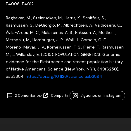
E4006-E4012.
Raghavan, M., Steinrücken, M., Harris, K., Schiffels, S.,
Rasmussen, S., DeGiorgio, M., Albrechtsen, A., Valdiosera, C.,
Ávila-Arcos, M. C., Malaspinas, A. S., Eriksson, A., Moltke, I.,
Metspalu, M., Homburger, J. R., Wall, J., Cornejo, O. E.,
Moreno-Mayar, J. V., Korneliussen, T. S., Pierre, T., Rasmussen,
M., … Willerslev, E. (2015). POPULATION GENETICS. Genomic
evidence for the Pleistocene and recent population history
of Native Americans. Science (New York, N.Y.), 349(6250),
aab3884.
https://doi.org/10.1126/science.aab3884
2 Comentarios
·
Compartir
·
síguenos en Instagram