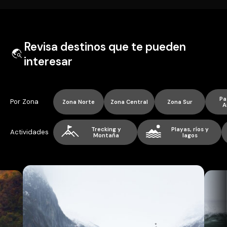
Revisa destinos que te pueden
interesar
Pa
Por Zona
Zona Norte
Zona Central
Zona Sur
A
Trecking y
Playas, ríos y
Actividades
Montaña
lagos