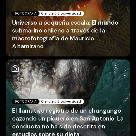
FOTOGRAFIA
Ciencia y Biodiversidad
Universo a pequeña escala: El mundo
submarino chileno a través de la
macrofotografía de Mauricio
Altamirano
FOTOGRAFIA
Ciencia y Biodiversidad
El llamativo registro de un chungungo
cazando un piquero en San Antonio: La
conducta no ha sido descrita en
estudios sobre su dieta