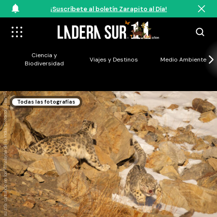
¡Suscríbete al boletín Zarapito al Día!
Ciencia y
Viajes y Destinos
Medio Ambiente
Biodiversidad
M
a
d
r
e
y
s
u
c
rí
a
c
a
z
a
n
d
o
e
n
l
o
s
H
i
m
al
a
y
a
s
d
e
l
a
I
n
d
i
a
.
C
r
é
d
i
t
o
s
:
J
e
a
n
P
a
ul
d
e
l
a
H
a
r
p
Todas las fotografías