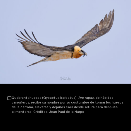
Quebrantahuesos (Gypaetus barbatus). Ave rapaz, de hábitos
carroñeros, recibe su nombre por su costumbre de tomar los huesos
de la carroña, elevarse y dejarlos caer desde altura para después
alimentarse. Créditos: Jean Paul de la Harpe