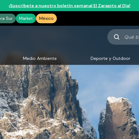
¡Suscríbete a nuestro boletín semanal El Zarapito al Día!
era Sur
Market
México
Qué
buscas
Medio Ambiente
Deporte y Outdoor