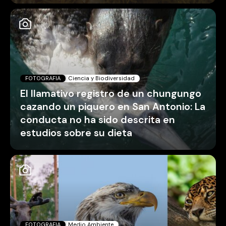
FOTOGRAFIA
Ciencia y Biodiversidad
El llamativo registro de un chungungo
cazando un piquero en San Antonio: La
conducta no ha sido descrita en
estudios sobre su dieta
FOTOGRAFIA
Medio Ambiente