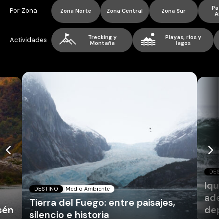
Pa
Por Zona
Zona Norte
Zona Central
Zona Sur
A
Trecking y
Playas, ríos y
Actividades
Montaña
lagos
DE
Iq
DESTINO
Medio Ambiente
ade
Tierra del Fuego: entre paisajes,
sén
dep
silencio e historia