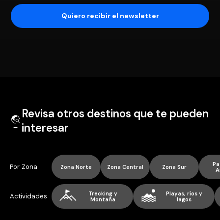
Revisa otros destinos que te pueden
interesar
Pa
Por Zona
Zona Norte
Zona Central
Zona Sur
A
Trecking y
Playas, ríos y
Actividades
Montaña
lagos