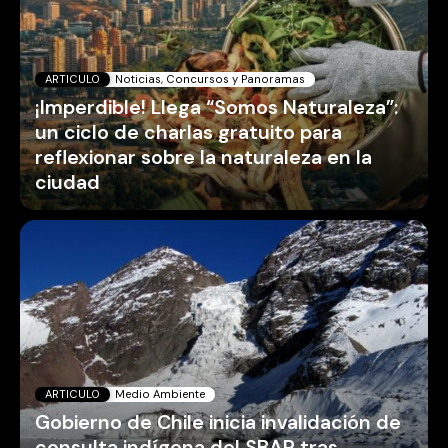
ARTICULO
Noticias, Concursos y Panoramas
¡Imperdible! Llega “Somos Naturaleza”:
un ciclo de charlas gratuito para
reflexionar sobre la naturaleza en la
ciudad
ARTICULO
Medio Ambiente
Gobierno de Chile inicia invalidación de
consulta indígena del SBAP tras