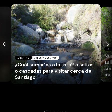
DE
Nun
DESTINO
Viajes y Destinos
sal
¿Cuál sumarías a la lista? 5 saltos
sen
o cascadas para visitar cerca de
ma
Santiago