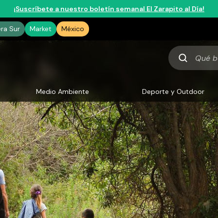
¡Suscríbete a nuestro boletín semanal El Zarapito al Día!
era Sur
Market
México
Qué
buscas
Medio Ambiente
Deporte y Outdoor