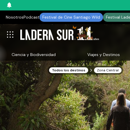
Nosotros
Podcast
Festival de Cine Santiago Wild
Festival Lad
Ciencia y Biodiversidad
Viajes y Destinos
Todos los destinos
Zona Central