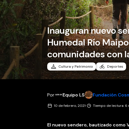
Inauguran nuevo se
Humedal Río Maipo 
comunidades con la
Cultura y Patrimonio
Deportes
Por
Equipo LS
Fundación Cos
·
10 de febrero, 2021
Tiempo de lectura: 6
El nuevo sendero, bautizado como V