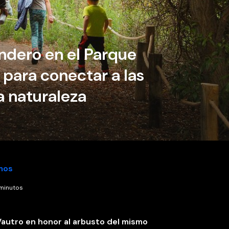
ndero en el Parque
para conectar a las
 naturaleza
mos
 minutos
autro en honor al arbusto del mismo