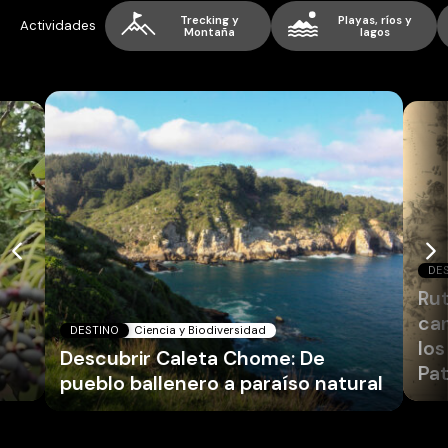
Trecking y
Playas, ríos y
Actividades
Montaña
lagos
DE
Ru
can
DESTINO
Ciencia y Biodiversidad
los
Descubrir Caleta Chome: De
Pat
pueblo ballenero a paraíso natural