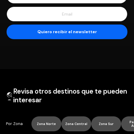
Revisa otros destinos que te pueden
interesar
Pa
Por Zona
Zona Norte
Zona Central
Zona Sur
A