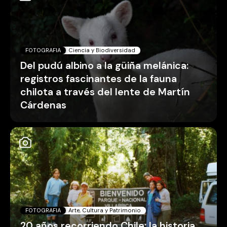
FOTOGRAFIA
Ciencia y Biodiversidad
Del pudú albino a la güiña melánica:
registros fascinantes de la fauna
chilota a través del lente de Martín
Cárdenas
FOTOGRAFIA
Arte, Cultura y Patrimonio
20 años recorriendo Chile: la historia