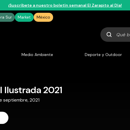
¡Suscríbete a nuestro boletín semanal El Zarapito al Día!
era Sur
Market
México
Qué
buscas
Medio Ambiente
Deporte y Outdoor
 Ilustrada 2021
 de septiembre, 2021