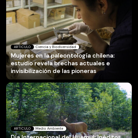
ARTICULO
Ciencia y Biodiversidad
Mujeres en la paleontología chilena:
estudio revela brechas actuales e
invisibilización de las pioneras
ARTICULO
Medio Ambiente
Día Internacional del Huemul: Inéditos