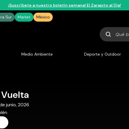
¡Suscríbete a nuestro boletín semanal El Zarapito al Día!
era Sur
Market
México
Qué
buscas
Medio Ambiente
Deporte y Outdoor
 Vuelta
 de junio, 2026
olén