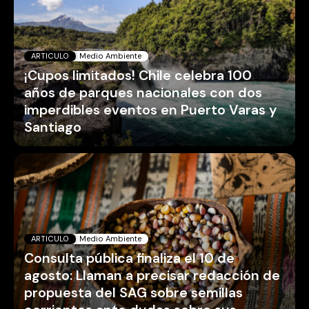
ARTICULO
Medio Ambiente
¡Cupos limitados! Chile celebra 100
años de parques nacionales con dos
imperdibles eventos en Puerto Varas y
Santiago
ARTICULO
Medio Ambiente
Consulta pública finaliza el 10 de
agosto: Llaman a precisar redacción de
propuesta del SAG sobre semillas