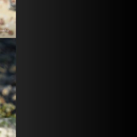
rreño