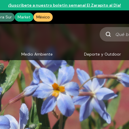
¡Suscríbete a nuestro boletín semanal El Zarapito al Día!
era Sur
Market
México
Qué
buscas
Medio Ambiente
Deporte y Outdoor