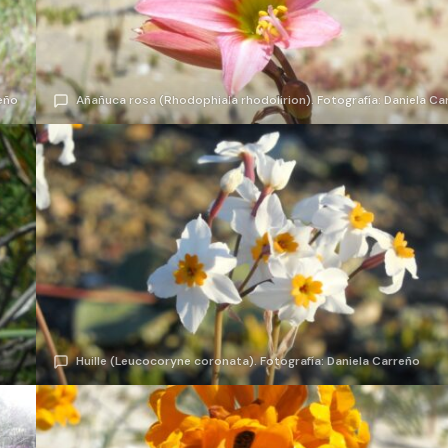
reño
Añañuca rosa (Rhodophiala rhodolirion). Fotografía: Daniela Ca
Huille (Leucocoryne coronata). Fotografía: Daniela Carreño