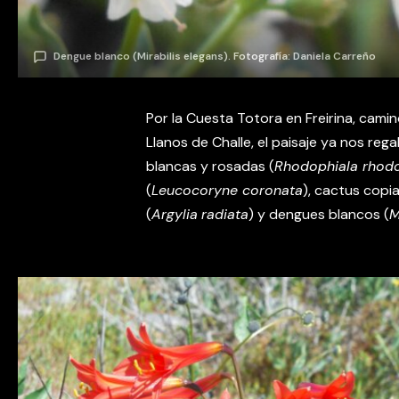
Dengue blanco (Mirabilis elegans). Fotografía: Daniela Carreño
Por la Cuesta Totora en Freirina, cami
Llanos de Challe, el paisaje ya nos reg
blancas y rosadas (
Rhodophiala rhodo
(
Leucocoryne coronata
), cactus copi
(
Argylia
radiata
) y dengues blancos (
M