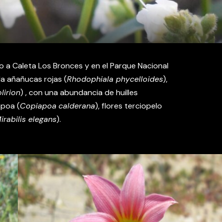
no a Caleta Los Bronces y en el Parque Nacional
ala añañucas rojas (
Rhodophiala phycelloides
),
lirion
) , con una abundancia de huilles
apoa (
Copiapoa
calderana
), flores terciopelo
irabilis elegans
).