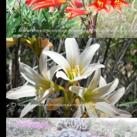
Añañuca roja (Rhodophiala phycelloides). Fotografía: Daniela Car
Añañuca blanca (Rhodophiala rhodolirion). Fotografía: Daniela
Carreño