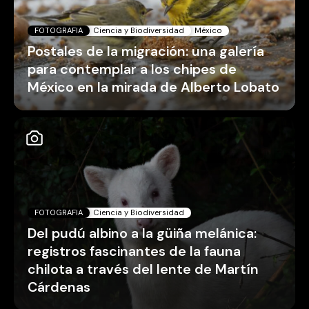
FOTOGRAFIA
Ciencia y Biodiversidad
México
Postales de la migración: una galería
para contemplar a los chipes de
México en la mirada de Alberto Lobato
FOTOGRAFIA
Ciencia y Biodiversidad
Del pudú albino a la güiña melánica:
registros fascinantes de la fauna
chilota a través del lente de Martín
Cárdenas