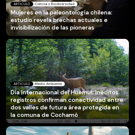
ARTICULO
Ciencia y Biodiversidad
Mujeres en la paleontología chilena:
estudio revela brechas actuales e
invisibilización de las pioneras
ARTICULO
Medio Ambiente
Día Internacional del Huemul: Inéditos
registros confirman conectividad entre
dos valles de futura área protegida en
la comuna de Cochamó