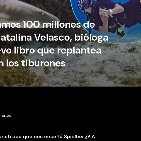
mos 100 millones de
Catalina Velasco, bióloga
vo libro que replantea
n los tiburones
inutos
monstruos que nos enseñó Spielberg? A