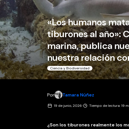
«Los humanos mata
tiburones al año»: 
marina, publica nue
nuestra relación co
Ciencia y Biodiversidad
Por
Tamara Núñez
·
19 de junio, 2026
Tiempo de lectura: 19 m
¿Son los tiburones realmente los 