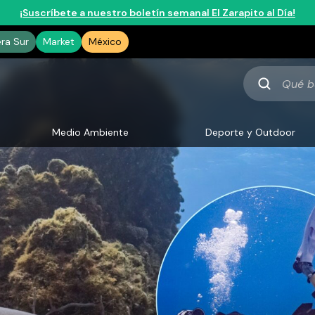
¡Suscríbete a nuestro boletín semanal El Zarapito al Día!
era Sur
Market
México
Qué
buscas
Medio Ambiente
Deporte y Outdoor