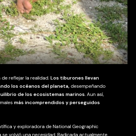
e reflejar la realidad.
Los tiburones llevan
ndo los océanos del planeta,
desempeñando
uilibrio de los ecosistemas marinos
. Aun así,
imales
más incomprendidos y perseguidos
entífica y exploradora de National Geographic
va se volvió una necesidad. Radicada actualmente