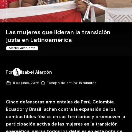
r
n
Las mujeres que lideran la transición
justa en Latinoamérica
Medio Ambiente
Por
Isabel Alarcón
·
11 de junio, 2026
Tiempo de lectura: 18 minutos
Cinco defensoras ambientales de Perú, Colombia,
Ecuador y Brasil luchan contra la expansión de los
combustibles fósiles en sus territorios y promueven la
participación activa de las mujeres en la transición
energética. Revisa todos los detalles en esta nota de