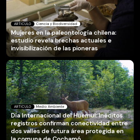
ARTICULO
Ciencia y Biodiversidad
Mujeres en la paleontología chilena:
estudio revela brechas actuales e
invisibilización de las pioneras
ARTICULO
Medio Ambiente
Día Internacional del Huemul: Inéditos
registros confirman conectividad entre
dos valles de futura área protegida en
la comuna de Cochamó