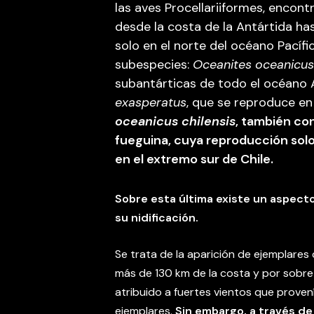
las aves Procellariiformes, encon
desde la costa de la Antártida ha
solo en el norte del océano Pacífi
subespecies:
Oceanites oceanicus
subantárticas de todo el océano 
exasperatus
, que se reproduce en
oceanicus chilensis
, también co
fueguina, cuya reproducción solo
en el extremo sur de Chile.
Sobre esta última existe un aspecto
su nidificación.
Se trata de la aparición de ejemplares c
más de 130 km de la costa y por sobre 
atribuido a fuertes vientos que prove
ejemplares.
Sin embargo, a través de