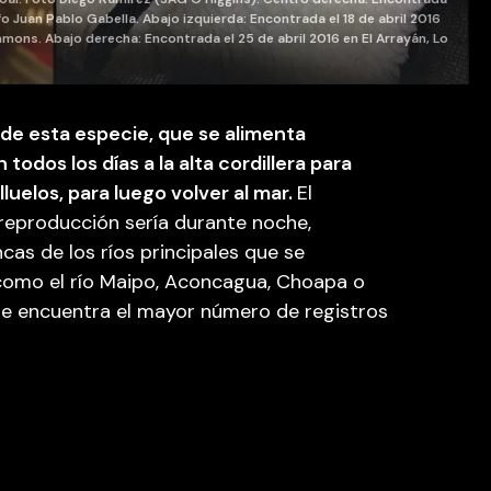
fo Juan Pablo Gabella. Abajo izquierda: Encontrada el 18 de abril 2016
mmons. Abajo derecha: Encontrada el 25 de abril 2016 en El Arrayán, Lo
 de esta especie, que se alimenta
todos los días a la alta cordillera para
luelos, para luego volver al mar.
El
reproducción sería durante noche,
as de los ríos principales que se
 como el río Maipo, Aconcagua, Choapa o
 se encuentra el mayor número de registros