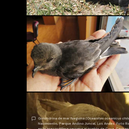
Golondrina de mar fueguina
(Oceanites oceanicus chil
Nacimiento, Parque Andino Juncal, Los Andes. Foto Ra
en la precordillera cercana al pueblo de Coya, Cacha