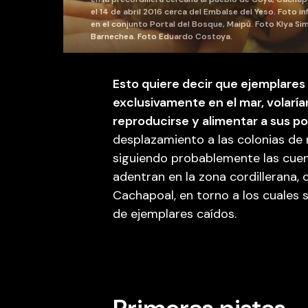
el 14 de abril 2016 cerca del Embalse del Yeso. Foto in
en el conjunto Portal del Bosque, Maipú. Foto Klya Si
Barnechea. Foto Eduardo Costoya.
Esto quiere decir que ejemplares
exclusivamente en el mar, volarían 
reproducirse y alimentar a sus pol
desplazamiento a las colonias de 
siguiendo probablemente las cuenc
adentran en la zona cordillerana,
Cachapoal, en torno a los cuales
de ejemplares caídos.