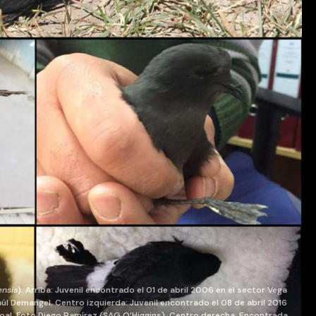
ensis
). Arriba: Juvenil encontrado el 01 de abril 2006 en el sector Vega
úl Demangel. Centro izquierda: Juvenil encontrado el 08 de abril 2016
poal. Foto Diego Ramírez (SAG O’Higgins). Centro derecha: Encontrada