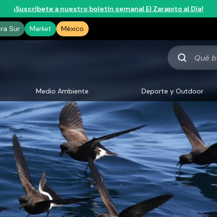
¡Suscríbete a nuestro boletín semanal El Zarapito al Día!
era Sur
Market
México
Qué
buscas
Medio Ambiente
Deporte y Outdoor