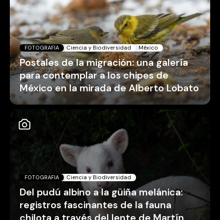
FOTOGRAFIA
Ciencia y Biodiversidad
México
Postales de la migración: una galería
para contemplar a los chipes de
México en la mirada de Alberto Lobato
FOTOGRAFIA
Ciencia y Biodiversidad
Del pudú albino a la güiña melánica:
registros fascinantes de la fauna
chilota a través del lente de Martín