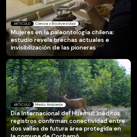
ARTICULO
Ciencia y Biodiversidad
Mujeres en la paleontología chilena:
estudio revela brechas actuales e
invisibilización de las pioneras
ARTICULO
Medio Ambiente
Día Internacional del Huemul: Inéditos
registros confirman conectividad entre
dos valles de futura área protegida en
la comuna de Cochamó