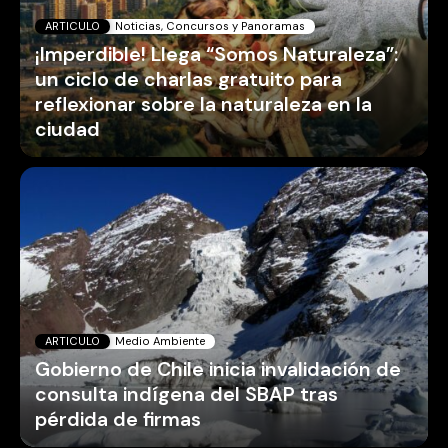
ARTICULO
Noticias, Concursos y Panoramas
¡Imperdible! Llega “Somos Naturaleza”:
un ciclo de charlas gratuito para
reflexionar sobre la naturaleza en la
ciudad
ARTICULO
Medio Ambiente
Gobierno de Chile inicia invalidación de
consulta indígena del SBAP tras
pérdida de firmas