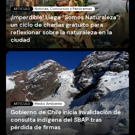
ARTICULO
Noticias, Concursos y Panoramas
¡Imperdible! Llega “Somos Naturaleza”:
un ciclo de charlas gratuito para
reflexionar sobre la naturaleza en la
ciudad
ARTICULO
Medio Ambiente
Gobierno de Chile inicia invalidación de
consulta indígena del SBAP tras
pérdida de firmas