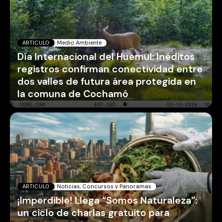
ARTICULO
Medio Ambiente
Día Internacional del Huemul: Inéditos
registros confirman conectividad entre
dos valles de futura área protegida en
la comuna de Cochamó
ARTICULO
Noticias, Concursos y Panoramas
¡Imperdible! Llega “Somos Naturaleza”:
un ciclo de charlas gratuito para