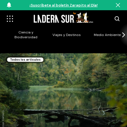
¡Suscríbete al boletín Zarapito al Día!
Ciencia y
Viajes y Destinos
Medio Ambiente
Biodiversidad
Todos los artículos
Créditos: César Carrasco.