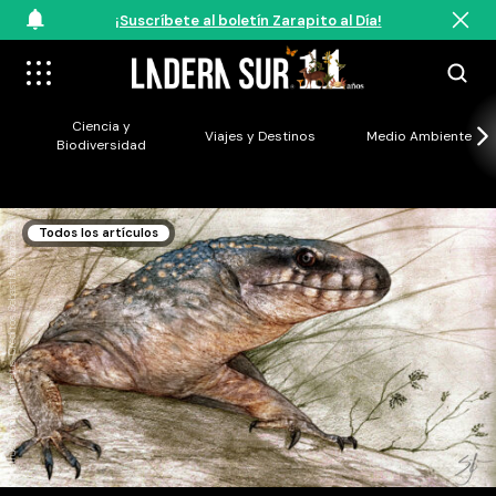
¡Suscríbete al boletín Zarapito al Día!
Ciencia y
Viajes y Destinos
Medio Ambiente
Biodiversidad
Reconstrucción de Paleoteius. Créditos Sebastián Rozadilla.
Todos los artículos