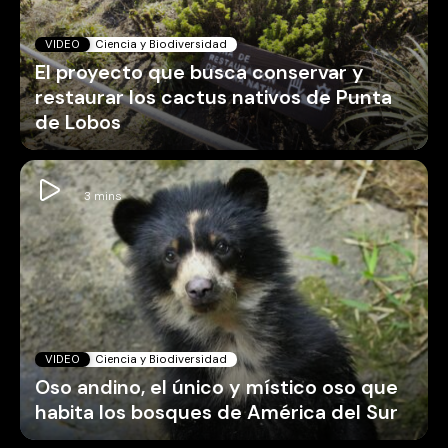
VIDEO
Ciencia y Biodiversidad
El proyecto que busca conservar y
restaurar los cactus nativos de Punta
de Lobos
VIDEO
Ciencia y Biodiversidad
Oso andino, el único y místico oso que
habita los bosques de América del Sur