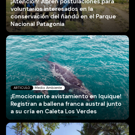
¡Atención! Abren postulaciones para
voluntarios interesados en la
conservación del ñandú en el Parque
Nacional Patagonia
ARTICULO
Medio Ambiente
¡Emocionante avistamiento en Iquique!
Registran a ballena franca austral junto
a su cría en Caleta Los Verdes