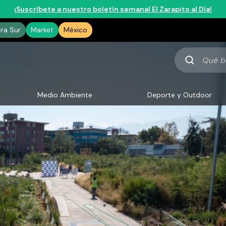
¡Suscríbete a nuestro boletín semanal El Zarapito al Día!
era Sur
Market
México
Qué
buscas
Medio Ambiente
Deporte y Outdoor