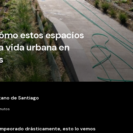
ómo estos espacios
a vida urbana en
s
tano de Santiago
inutos
ha empeorado drásticamente, esto lo vemos