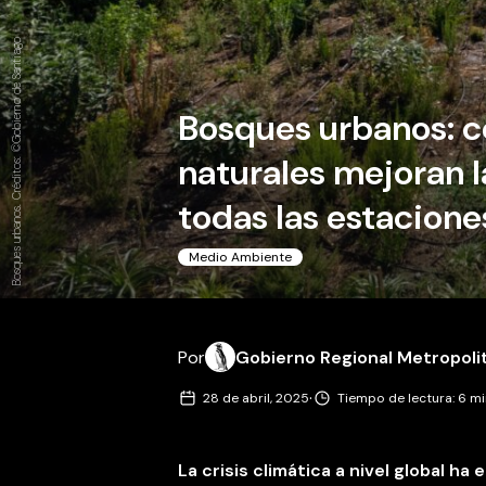
Bosques urbanos. Créditos: ©Gobierno de Santiago
Bosques urbanos: c
naturales mejoran l
todas las estacione
Medio Ambiente
Por
Gobierno Regional Metropoli
·
28 de abril, 2025
Tiempo de lectura: 6 m
La crisis climática a nivel global 