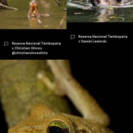
Reserva Nacional Tambopata
c Daniel Lewinzki
Reserva Nacional Tambopata
c Christian Vinces
@christianvincesfoto