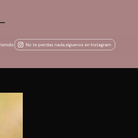
ntenido
·
No te pierdas nada,
síguenos en Instagram