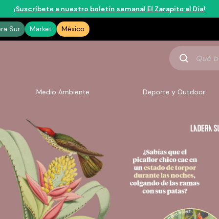
¡Suscríbete a nuestro boletín semanal El Zarapito al Día!
era Sur
Market
México
Qué
buscas
Medio Ambiente
Deporte y Outdoor