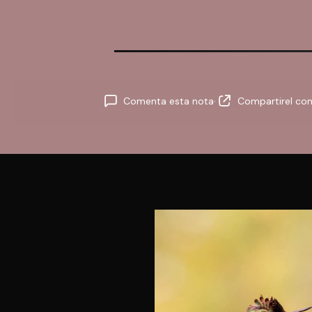
Comenta esta nota
·
Compartir
el co