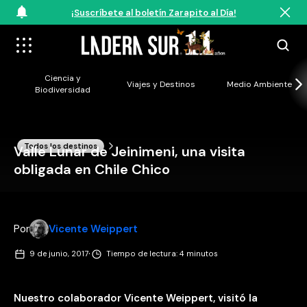
¡Suscríbete al boletín Zarapito al Día!
Ciencia y
Viajes y Destinos
Medio Ambiente
Biodiversidad
Todos los destinos
Valle Lunar de Jeinimeni, una visita
obligada en Chile Chico
Por
Vicente Weippert
·
9 de junio, 2017
Tiempo de lectura: 4 minutos
Nuestro colaborador Vicente Weippert, visitó la