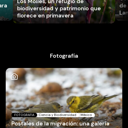
Los Molles, un refugio de
ara
de 
biodiversidad y patrimonio que
La
florece en primavera
Fotografía
FOTOGRAFIA
Ciencia y Biodiversidad
México
Postales de la migración: una galería