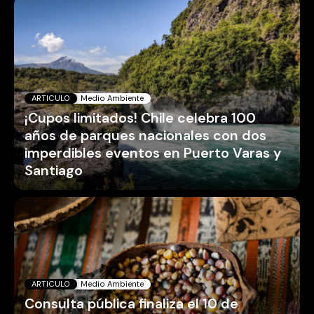
ARTICULO
Medio Ambiente
¡Cupos limitados! Chile celebra 100
años de parques nacionales con dos
imperdibles eventos en Puerto Varas y
Santiago
ARTICULO
Medio Ambiente
Consulta pública finaliza el 10 de