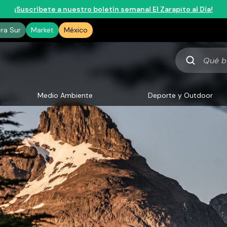
¡Suscríbete a nuestro boletín semanal El Zarapito al Día!
era Sur
Market
México
Qué
buscas
Medio Ambiente
Deporte y Outdoor