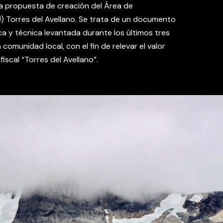
 la propuesta de creación del Área de
 Torres del Avellano. Se trata de un documento
ca y técnica levantada durante los últimos tres
comunidad local, con el fin de relevar el valor
fiscal “Torres del Avellano”.