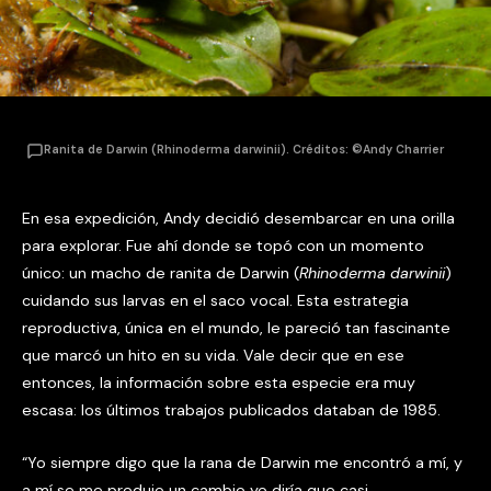
Ranita de Darwin (Rhinoderma darwinii). Créditos: ©Andy Charrier
En esa expedición, Andy decidió desembarcar en una orilla
para explorar. Fue ahí donde se topó con un momento
único: un macho de ranita de Darwin (
Rhinoderma darwinii
)
cuidando sus larvas en el saco vocal. Esta estrategia
reproductiva, única en el mundo, le pareció tan fascinante
que marcó un hito en su vida. Vale decir que en ese
entonces, la información sobre esta especie era muy
escasa: los últimos trabajos publicados databan de 1985.
“Yo siempre digo que la rana de Darwin me encontró a mí, y
a mí se me produjo un cambio yo diría que casi