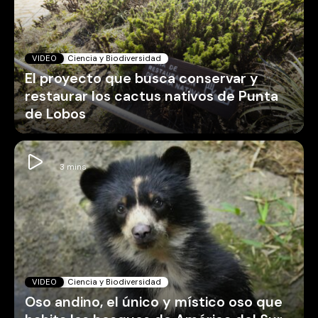
VIDEO
Ciencia y Biodiversidad
El proyecto que busca conservar y
restaurar los cactus nativos de Punta
de Lobos
VIDEO
Ciencia y Biodiversidad
Oso andino, el único y místico oso que