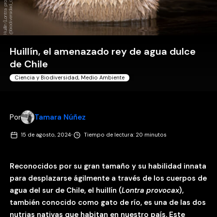
x
a
Huillín, el amenazado rey de agua dulce
de Chile
Ciencia y Biodiversidad
,
Medio Ambiente
Por
Tamara Núñez
·
15 de agosto, 2024
Tiempo de lectura: 20 minutos
Reconocidos por su gran tamaño y su habilidad innata
para desplazarse ágilmente a través de los cuerpos de
agua del sur de Chile, el huillín (
Lontra provocax
),
también conocido como gato de río, es una de las dos
nutrias nativas que habitan en nuestro país. Este