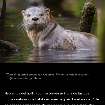
Huillín (Lontra provocax). Créditos: ©Vicente Valdés Guzmán
@biodiversidad_chilena
Hablamos del huillín (
Lontra provocax
), una de las dos
nutrias nativas que habita en nuestro país. En el sur de Chile
se conoce como “gato de río” y para el pueblo mapuche