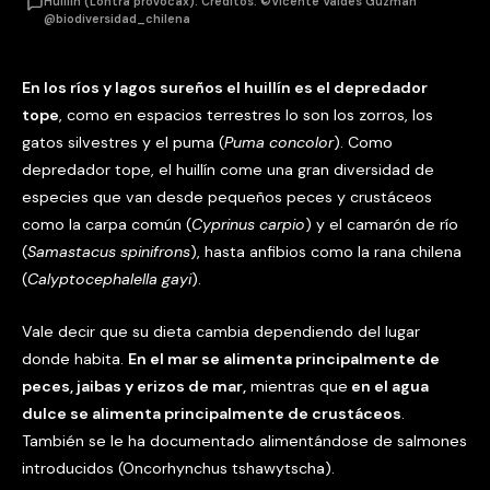
Huillín (Lontra provocax). Créditos: ©Vicente Valdés Guzmán
@biodiversidad_chilena
En los ríos y lagos sureños el huillín es el depredador
tope
, como en espacios terrestres lo son los zorros, los
gatos silvestres y el puma (
Puma concolor
). Como
depredador tope, el huillín come una gran diversidad de
especies que van desde pequeños peces y crustáceos
como la carpa común (
Cyprinus carpio
) y el camarón de río
(
Samastacus spinifrons
), hasta anfibios como la rana chilena
(
Calyptocephalella gayi
).
Vale decir que su dieta cambia dependiendo del lugar
donde habita.
En el mar se alimenta principalmente de
peces, jaibas y erizos de mar,
mientras que
en el agua
dulce se alimenta principalmente de crustáceos
.
También se le ha documentado alimentándose de salmones
introducidos (Oncorhynchus tshawytscha).