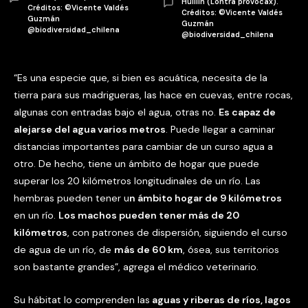
Huillín (Lontra provocax).
Créditos: ©Vicente Valdés
Créditos: ©Vicente Valdés
Guzmán
Guzmán
@biodiversidad_chilena
@biodiversidad_chilena
“Es una especie que, si bien es acuática, necesita de la
tierra para sus madrigueras, las hace en cuevas, entre rocas,
algunas con entradas bajo el agua, otras no.
Es capaz de
alejarse del agua varios metros
. Puede llegar a caminar
distancias importantes para cambiar de un curso agua a
otro. De hecho, tiene un ámbito de hogar que puede
superar los 20 kilómetros longitudinales de un río. Las
hembras pueden tener u
n ámbito hogar de 9 kilómetros
en un río.
Los machos pueden tener más de 20
kilómetros
, con patrones de dispersión, siguiendo el curso
de agua de un río, de
más de 60 km
, ósea, sus territorios
son bastante grandes”, agrega el médico veterinario.
Su hábitat lo comprenden las
aguas y riberas de ríos, lagos