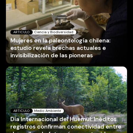
ARTICULO
Ciencia y Biodiversidad
Mujeres en la paleontología chilena:
estudio revela brechas actuales e
invisibilización de las pioneras
ARTICULO
Medio Ambiente
Día Internacional del Huemul: Inéditos
registros confirman conectividad entre