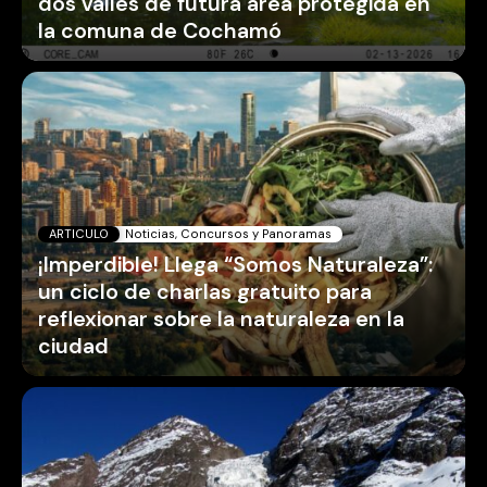
dos valles de futura área protegida en
la comuna de Cochamó
ARTICULO
Noticias, Concursos y Panoramas
¡Imperdible! Llega “Somos Naturaleza”:
un ciclo de charlas gratuito para
reflexionar sobre la naturaleza en la
ciudad