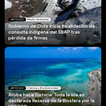
ARTICULO
Medio Ambiente
Gobierno de Chile inicia invalidación de
consulta indígena del SBAP tras
pérdida de firmas
ARTICULO
Ciencia y Biodiversidad
Aruba hace historia: Toda la isla es
declarada Reserva de la Biosfera por la