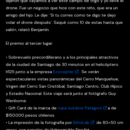
dijeron que vayamos a ver este campo de trigo y yo llevé el
drone. Fue un negocio que hice con este niño, que era un
amigo del hijo. Le dije: ´Si tu corres como te digo te dejo
volar el drone después´. Saqué como 10 de estas hasta que
salió», relató Benjamín.
El premio al tercer lugar:
• Sobrevuelo precordillerano y a los principales atractivos
de la ciudad de Santiago de 30 minutos en el helicóptero
H125 junto a la empresa
Ecocopter
. Se verán
espectaculares vistas panorámicas del Cerro Manquehue,
Virgen del Cerro San Cristóbal, Santiago Centro, Club Hípico
y Estadio Nacional. Este viaje será junto al fotógrafo Guy
Wenborne.
• Gift Card de la marca de
ropa outdoor Patagoni
a de
$150.000 pesos chilenos.
• La impresión de la fotografía por
EkhoLab
de 80×50 cm
aprox. con papeles de Hahnemühle FineArt.